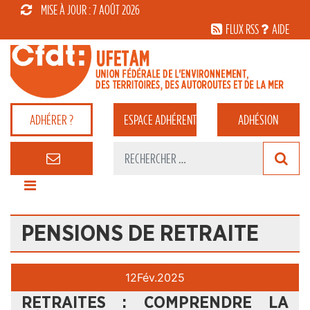
MISE À JOUR : 7 AOÛT 2026
FLUX RSS
AIDE
ADHÉRER ?
ESPACE
ADHÉRENT
ADHÉSION
PENSIONS DE RETRAITE
12
Fév.
2025
RETRAITES : COMPRENDRE LA