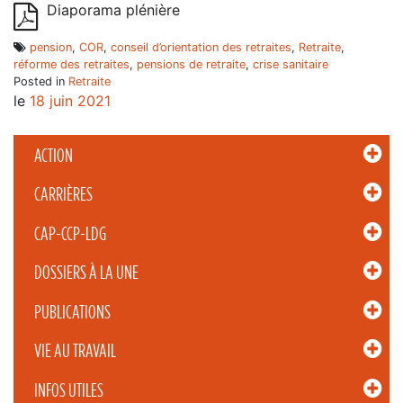
Diaporama plénière
pension
,
COR
,
conseil d’orientation des retraites
,
Retraite
,
réforme des retraites
,
pensions de retraite
,
crise sanitaire
Posted in
Retraite
le
18 juin 2021
ACTION
CARRIÈRES
CAP-CCP-LDG
DOSSIERS À LA UNE
PUBLICATIONS
VIE AU TRAVAIL
INFOS UTILES