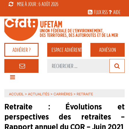
MISE À JOUR : 6 AOÛT 2026
FLUX RSS
AIDE
ADHÉRER ?
ESPACE
ADHÉRENT
ADHÉSION
ACCUEIL
>
ACTUALITÉS
>
CARRIÈRES
>
RETRAITE
Retraite : Évolutions et
perspectives des retraites –
Rapport annuel du COR – Juin 2021