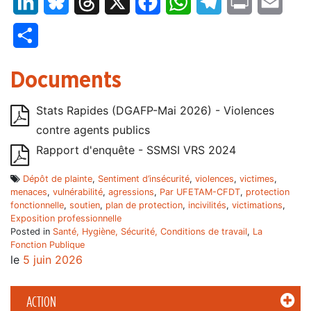
LinkedIn
Bluesky
Threads
X
Facebook
WhatsApp
Telegram
Print
Email
Partager
Documents
Stats Rapides (DGAFP-Mai 2026) - Violences
contre agents publics
Rapport d'enquête - SSMSI VRS 2024
Dépôt de plainte
,
Sentiment d’insécurité
,
violences
,
victimes
,
menaces
,
vulnérabilité
,
agressions
,
Par UFETAM-CFDT
,
protection
fonctionnelle
,
soutien
,
plan de protection
,
incivilités
,
victimations
,
Exposition professionnelle
Posted in
Santé, Hygiène, Sécurité, Conditions de travail
,
La
Fonction Publique
le
5 juin 2026
ACTION