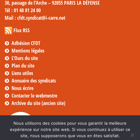
30, passage de l’Arche – 92055 PARIS LA DÉFENSE
Tél
: 01 40 81 24 00
Mail
: cfdt.syndicat@i-carre.net
Flux RSS
Adhésion CFDT
Mentions légales
L’Ours du site
Plan du site
Liens utiles
Annuaire des syndicats
Nous écrire
Contacter le webmestre
Archive du site (ancien site)
Nous utilisons des cookies pour vous garantir la meilleure
expérience sur notre site web. Si vous continuez à utiliser ce
site, nous supposerons que vous en êtes satisfait.