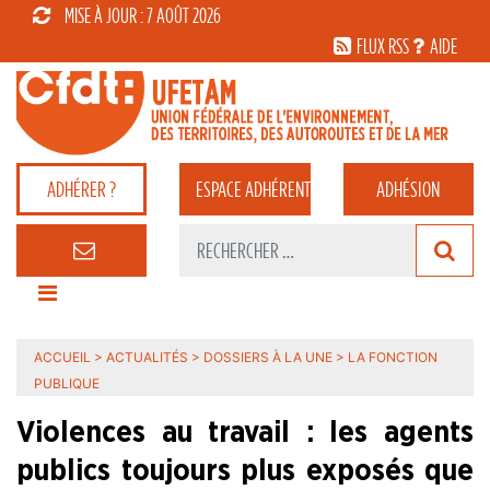
MISE À JOUR : 7 AOÛT 2026
FLUX RSS
AIDE
ADHÉRER ?
ESPACE
ADHÉRENT
ADHÉSION
ACCUEIL
>
ACTUALITÉS
>
DOSSIERS À LA UNE
>
LA FONCTION
PUBLIQUE
Violences au travail : les agents
publics toujours plus exposés que