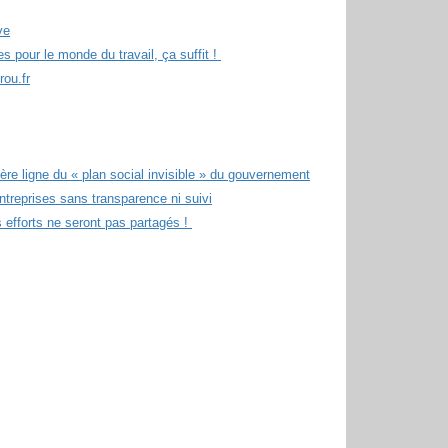
ve
s pour le monde du travail, ça suffit !
rou.fr
ère ligne du « plan social invisible » du gouvernement
ntreprises sans transparence ni suivi
es efforts ne seront pas partagés !
r