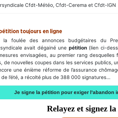
tersyndicale Cfdt-Météo, Cfdt-Cerema et Cfdt-IGN
pétition toujours en ligne
 la foulée des annonces budgétaires du Premie
ersyndicale avait dégainé une
pétition
(lien ci-des
mesures envisagées, au premier rang desquelles f
s, de nouvelles coupes dans les services publics, u
ncore une énième réforme de l’assurance chômage. 
de l’été, a récolté plus de 388 000 signatures…
Je signe la pétition pour exiger l’abandon
Relayez et signez la