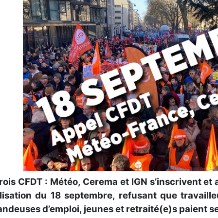
rois CFDT : Météo, Cerema et IGN s’inscrivent et a
lisation du 18 septembre, refusant que travaille
deuses d’emploi, jeunes et retraité(e)s paient seul