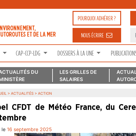
POURQUOI
ADHÉRER ?
NOUS ÉCRIRE
S
CAP-CCP-LDG
DOSSIERS À LA UNE
PUBLICATION
ACTUALITÉS DU
LES GRILLES DE
ACTUAL
MINISTÈRE
SALAIRES
AUTORO
EIL
>
ACTUALITÉS
>
ACTION
el CFDT de Météo France, du Cere
tembre
 le
16 septembre 2025