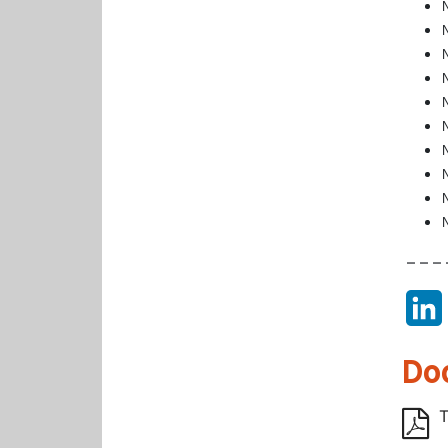
N
N
N
N
N
N
N
N
N
N
– – – 
Do
T