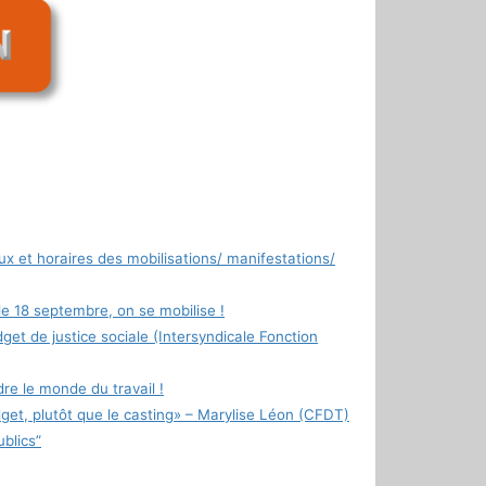
x et horaires des mobilisations/ manifestations/
: le 18 septembre, on se mobilise !
et de justice sociale (Intersyndicale Fonction
e le monde du travail !
dget, plutôt que le casting» – Marylise Léon (CFDT)
ublics”