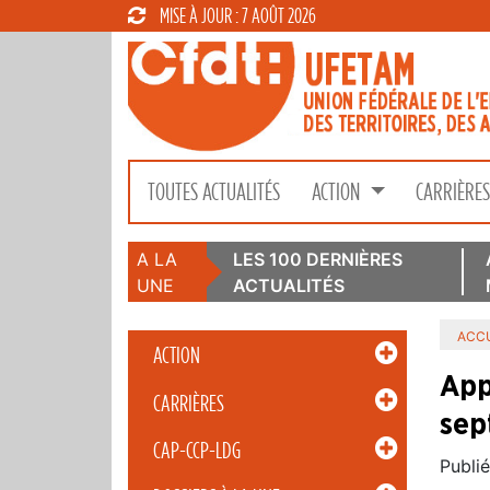
MISE À JOUR : 7 AOÛT 2026
TOUTES ACTUALITÉS
ACTION
CARRIÈRE
A LA
LES 100 DERNIÈRES
UNE
ACTUALITÉS
ACCU
ACTION
App
CARRIÈRES
sep
CAP-CCP-LDG
Publié