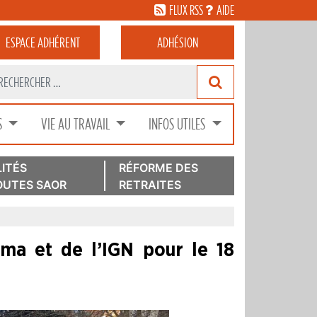
FLUX RSS
AIDE
ESPACE
ADHÉRENT
ADHÉSION
S
VIE AU TRAVAIL
INFOS UTILES
ITÉS
RÉFORME DES
UTES SAOR
RETRAITES
ma et de l’IGN pour le 18