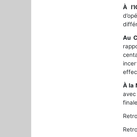
À l’
d’op
diff
Au C
rappo
cent
ince
effec
À la 
avec 
final
Retr
Retr