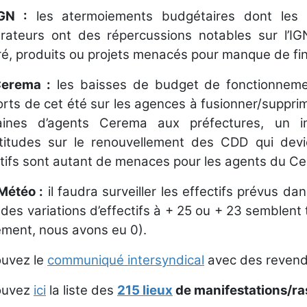
IGN :
les atermoiements budgétaires dont les 
érateurs ont des répercussions notables sur l’IG
éré, produits ou projets menacés pour manque de f
erema :
les baisses de budget de fonctionnement
rts de cet été sur les agences à fusionner/supprim
aines d’agents Cerema aux préfectures, un i
rtitudes sur le renouvellement des CDD qui devi
tifs sont autant de menaces pour les agents du Ce
Météo :
il faudra surveiller les effectifs prévus d
des variations d’effectifs à + 25 ou + 23 semblent t
ement, nous avons eu 0).
ouvez le
communiqué intersyndical
avec des revendi
ouvez
ici
la liste des
215 lieux
de manifestations/r