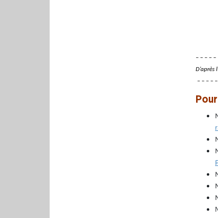
– – – – – 
D’après 
– – – – –
Pour
N