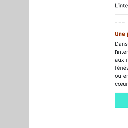
L’in
– – –
Une 
Dans
l’int
aux 
férié
ou e
cœur 