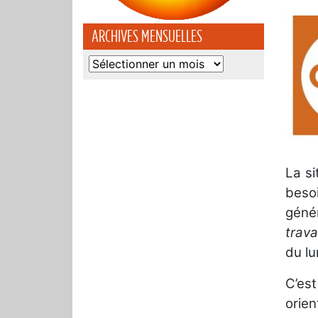
ARCHIVES MENSUELLES
Archives
mensuelles
La s
besoi
génér
trava
du lu
C’es
orien