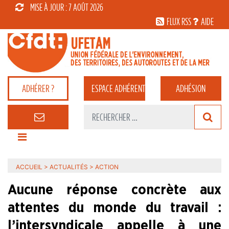
MISE À JOUR : 7 AOÛT 2026
FLUX RSS
AIDE
ADHÉRER ?
ESPACE
ADHÉRENT
ADHÉSION
ACCUEIL
>
ACTUALITÉS
>
ACTION
Aucune réponse concrète aux
attentes du monde du travail :
l’intersyndicale appelle à une