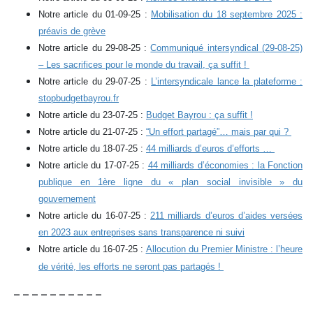
Notre article du 01-09-25 :
Mobilisation du 18 septembre 2025 :
préavis de grève
Notre article du 29-08-25 :
Communiqué intersyndical (29-08-25)
– Les sacrifices pour le monde du travail, ça suffit !
Notre article du 29-07-25 :
L’intersyndicale lance la plateforme :
stopbudgetbayrou.fr
Notre article du 23-07-25 :
Budget Bayrou : ça suffit !
Notre article du 21-07-25 :
“Un effort partagé”… mais par qui ?
Notre article du 18-07-25 :
44 milliards d’euros d’efforts …
Notre article du 17-07-25 :
44 milliards d’économies : la Fonction
publique en 1ère ligne du « plan social invisible » du
gouvernement
Notre article du 16-07-25 :
211 milliards d’euros d’aides versées
en 2023 aux entreprises sans transparence ni suivi
Notre article du 16-07-25 :
Allocution du Premier Ministre : l’heure
de vérité, les efforts ne seront pas partagés !
– – – – – – – – – –