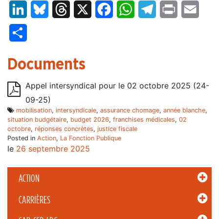
LinkedIn
Bluesky
Threads
X
Facebook
WhatsApp
Telegram
Print
Email
Partager
Documents
Appel intersyndical pour le 02 octobre 2025 (24-
09-25)
mobilisation
,
intersyndicale
,
assurance chomage
,
année blanche
,
situation budgétaire
,
budget 2026
,
franchises médicales
,
02
octobre
,
réponses concrètes
,
justice fiscale
Posted in
Action
,
La Fonction Publique
le
26 septembre 2025
ACTION
CARRIÈRES