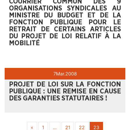
COURRIER COMMUN DES 9
ORGANISATIONS SYNDICALES AU
MINISTRE DU BUDGET ET DE LA
FONCTION PUBLIQUE POUR LE
RETRAIT DE CERTAINS ARTICLES
DU PROJET DE LOI RELATIF À LA
MOBILITÉ
7
Mar.
2008
PROJET DE LOI SUR LA FONCTION
PUBLIQUE : UNE REMISE EN CAUSE
DES GARANTIES STATUTAIRES !
Navigation
«
1
…
21
22
23
dans