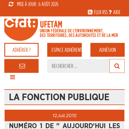
MISE À JOUR : 6 AOÛT 2026
FLUX RSS
AIDE
ADHÉRER ?
ESPACE
ADHÉRENT
ADHÉSION
LA FONCTION PUBLIQUE
12
Juil.
2010
NUMÉRO 1 DE " AUJOURD’HUI LES