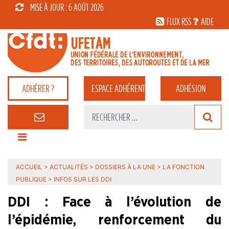
MISE À JOUR : 6 AOÛT 2026
FLUX RSS
AIDE
ADHÉRER ?
ESPACE
ADHÉRENT
ADHÉSION
ACCUEIL
>
ACTUALITÉS
>
DOSSIERS À LA UNE
>
LA FONCTION
PUBLIQUE
>
INFOS SUR LES DDI
DDI : Face à l’évolution de
l’épidémie, renforcement du