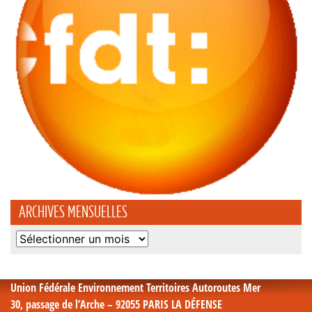
ARCHIVES MENSUELLES
Archives
mensuelles
Union Fédérale Environnement Territoires Autoroutes Mer
30, passage de l’Arche – 92055 PARIS LA DÉFENSE