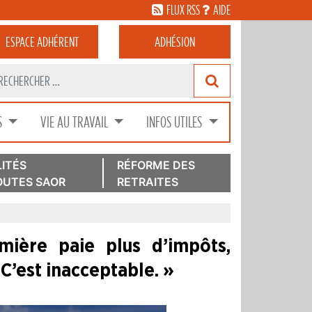
FLUX RSS
AIDE
ESPACE
ADHÉRENT
ADHÉSION
S
VIE AU TRAVAIL
INFOS UTILES
ITÉS
RÉFORME DES
UTES SAOR
RETRAITES
mière paie plus d’impôts,
C’est inacceptable. »