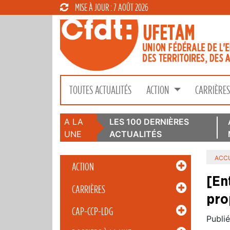
MISE À JOUR : 7 AOÛT 2026
TOUTES ACTUALITÉS
ACTION
CARRIÈRE
A LA
LES 100 DERNIÈRES
UNE
ACTUALITÉS
ACCU
ACTION
[En
CARRIÈRES
pro
CAP-CCP-LDG
Publié