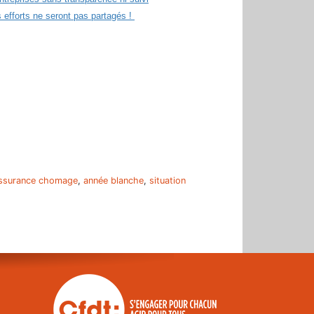
es efforts ne seront pas partagés !
r
ssurance chomage
,
année blanche
,
situation