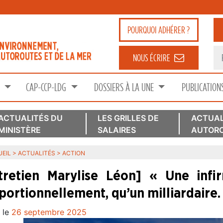
POURQUOI
ADHÉRER ?
NOUS ÉCRIRE
S
CAP-CCP-LDG
DOSSIERS À LA UNE
PUBLICATION
ACTUALITÉS DU
LES GRILLES DE
ACTUAL
MINISTÈRE
SALAIRES
AUTORO
EIL
>
ACTUALITÉS
>
ACTION
tretien Marylise Léon] « Une infir
portionnellement, qu’un milliardaire. 
 le
26 septembre 2025