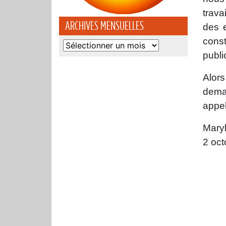
trava
ARCHIVES MENSUELLES
des e
const
Archives
publi
mensuelles
Alor
deman
appel
Maryl
2 oct