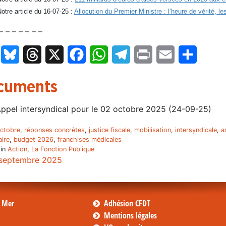
otre article du 16-07-25 :
Allocution du Premier Ministre : l’heure de vérité, l
– – – – – – –
LinkedIn
Bluesky
Threads
X
Facebook
WhatsApp
Telegram
Print
Email
Partage
cuments
ppel intersyndical pour le 02 octobre 2025 (24-09-25)
ctobre
,
réponses concrètes
,
justice fiscale
,
mobilisation
,
intersyndicale
,
a
ire
,
budget 2026
,
franchises médicales
 in
Action
,
La Fonction Publique
septembre 2025
s Mer
Adhésion CFDT
Mentions légales