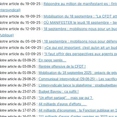
Notre article du 19-09-25 :
Répondre au million de manifestant·es : l’
intersyndical)
Notre article du 19-09-25 :
Mobilisation du 18 septembre : “La CFDT a
Notre article du 15-09-25 :
OÙ MANIFESTER le jeudi 18 septembre – lieu
Notre article du 12-09-25 :
18 septembre : mobilisons-nous pour un budg
Publique)
Notre article du 05-09-25 :
18 septembre : mobilisons nous pour défendr
Notre article du 04-09-25 :
«Ce qui est important, c’est qu’on ait un bu
Notre article du 03-09-25 :
“Il faut offrir des perspectives aux agents p
otre article du 03-09-25 :
En rangs serrés…
otre article du 03-09-25 :
Rentrée offensive de la CFDT !
otre article du 01-09-25 :
Mobilisation du 18 septembre 2025 : préavis de grè
otre article du 29-08-25 :
Communiqué intersyndical (29-08-25) – Les sacrifice
otre article du 29-07-25 :
L’intersyndicale lance la plateforme : stopbudgetbay
otre article du 23-07-25 :
Budget Bayrou : ça suffit !
otre article du 21-07-25 :
“Un effort partagé”… mais par qui ?
otre article du 18-07-25 :
44 milliards d’euros d’efforts …
otre article du 17-07-25 :
44 milliards d’économies : la Fonction publique en 1
otre article du 16-07-25 :
211 milliards d’euros d’aides versées en 2023 aux e