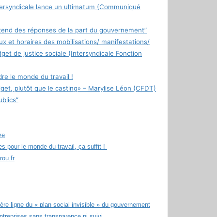
intersyndicale lance un ultimatum (Communiqué
ttend des réponses de la part du gouvernement”
x et horaires des mobilisations/ manifestations/
et de justice sociale (Intersyndicale Fonction
e le monde du travail !
dget, plutôt que le casting» – Marylise Léon (CFDT)
ublics”
ve
s pour le monde du travail, ça suffit !
rou.fr
ère ligne du « plan social invisible » du gouvernement
ntreprises sans transparence ni suivi