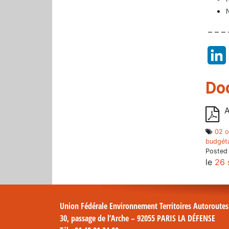
N
– – – 
Do
A
02 o
budgéta
Posted
le
26 
Union Fédérale Environnement Territoires Autoroute
30, passage de l’Arche – 92055 PARIS LA DÉFENSE