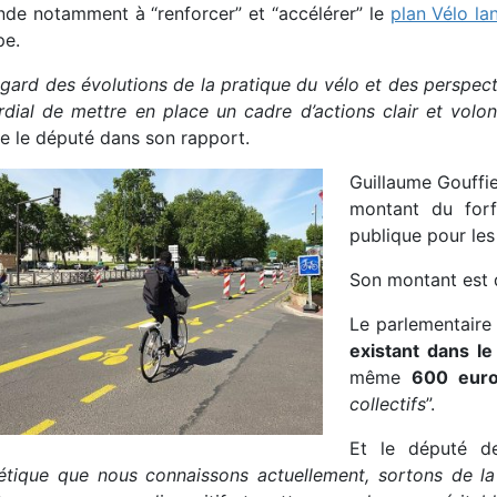
de notamment à “renforcer” et “accélérer” le
plan Vélo la
pe.
gard des évolutions de la pratique du vélo et des perspecti
rdial de mettre en place un cadre d’actions clair et vol
se le député dans son rapport.
Guillaume Gouffi
montant du forfa
publique pour les 
Son montant est
Le parlementair
existant dans le
même
600 eur
collectifs
”.
Et le député de
étique que nous connaissons actuellement, sortons de la 