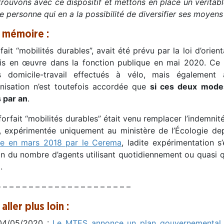
rouvons avec ce dispositif et mettons en place un véritabl
e personne qui en a la possibilité de diversifier ses moyen
 mémoire :
fait “mobilités durables”, avait été prévu par la loi d’ori
is en œuvre dans la fonction publique en mai 2020. Ce d
ts domicile-travail effectués à vélo, mais égaleme
nisation n’est toutefois accordée que
si ces deux modes
 par an
.
forfait “mobilités durables” était venu remplacer l’indemnit
t, expérimentée uniquement au ministère de l’Écologie d
ée en mars 2018 par le Cerema
, ladite expérimentation 
on du nombre d’agents utilisant quotidiennement ou quasi 
.
 – – – – – – – – – – – – – – – – – – – –
aller plus loin :
04/05/2020 :
Le MTES annonce un plan gouvernemental d