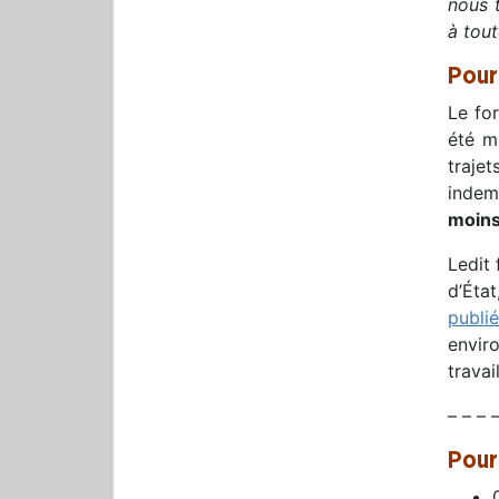
nous t
à tout
Pour
Le for
été m
traje
indem
moins
Ledit 
d’Éta
publi
envir
travail
– – – –
Pour 