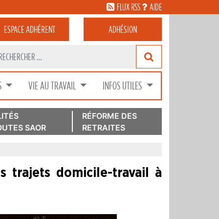
FLUX RSS
AIDE
ESPACE
ADHÉRENT
ADHÉSION
S
VIE AU TRAVAIL
INFOS UTILES
ITÉS
RÉFORME DES
UTES SAOR
RETRAITES
 trajets domicile-travail à