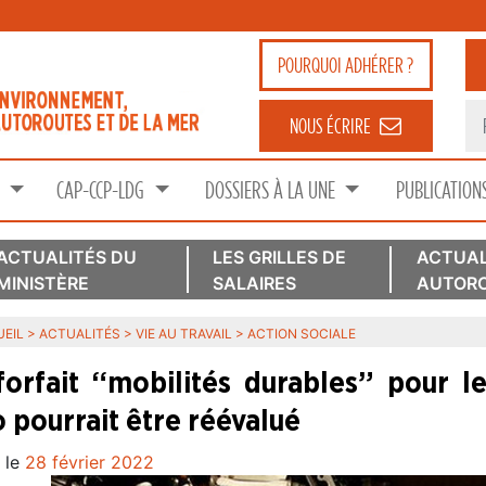
POURQUOI
ADHÉRER ?
NOUS ÉCRIRE
S
CAP-CCP-LDG
DOSSIERS À LA UNE
PUBLICATION
ACTUALITÉS DU
LES GRILLES DE
ACTUAL
MINISTÈRE
SALAIRES
AUTORO
EIL
>
ACTUALITÉS
>
VIE AU TRAVAIL
>
ACTION SOCIALE
forfait “mobilités durables” pour les
o pourrait être réévalué
 le
28 février 2022