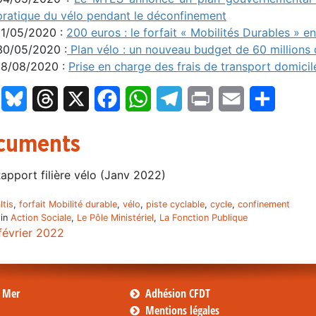
pratique du vélo pendant le déconfinement
11/05/2020 :
200 euros : le forfait « Mobilités Durables » e
30/05/2020 :
Plan vélo : un nouveau budget de 60 millions d
18/08/2020 :
Prise en charge des frais de transport domicil
LinkedIn
Bluesky
Threads
X
Facebook
WhatsApp
Telegram
Print
Email
Partage
cuments
apport filière vélo (Janv 2022)
ltis
,
forfait Mobilité durable
,
vélo
,
piste cyclable
,
cycle
,
confinement
 in
Action Sociale
,
Le Pôle Ministériel
,
La Fonction Publique
février 2022
s Mer
Adhésion CFDT
Mentions légales