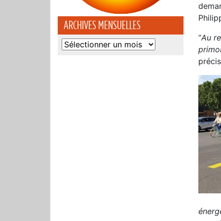
deman
Philip
ARCHIVES MENSUELLES
“
Au re
Archives
primo
mensuelles
préci
énerg