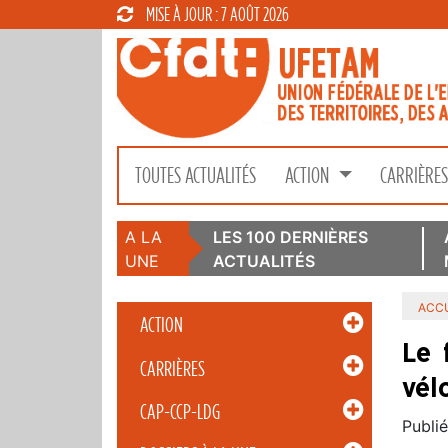
MISE À JOUR : 7 AOÛT 2026
TOUTES ACTUALITÉS
ACTION
CARRIÈRE
A LA
LES 100 DERNIÈRES
UNE
ACTUALITÉS
ACCU
ACTION
Le 
CARRIÈRES
vél
CAP-CCP-LDG
Publié