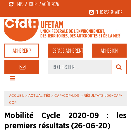
MISE À JOUR : 7 AOÛT 2026
FLUX RSS
AIDE
ADHÉRER ?
ESPACE
ADHÉRENT
ADHÉSION
ACCUEIL
>
ACTUALITÉS
>
CAP-CCP-LDG
>
RÉSULTATS LDG-CAP-
CCP
Mobilité Cycle 2020-09 : les
premiers résultats (26-06-20)