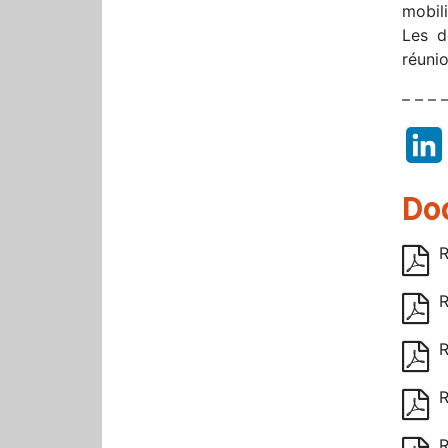
mobil
Les d
réuni
– – – 
Do
R
R
R
R
R