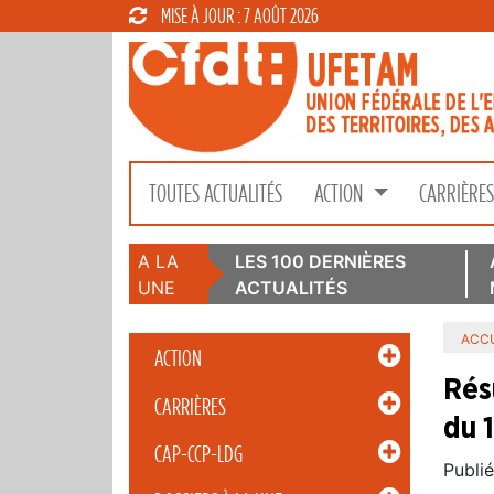
MISE À JOUR : 7 AOÛT 2026
TOUTES ACTUALITÉS
ACTION
CARRIÈRE
A LA
LES 100 DERNIÈRES
UNE
ACTUALITÉS
ACCU
ACTION
Rés
CARRIÈRES
du 
CAP-CCP-LDG
Publié