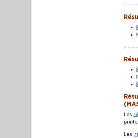
– – – 
Résu
– – – 
Résu
Résu
(MAS
Les
r
print
Les
r