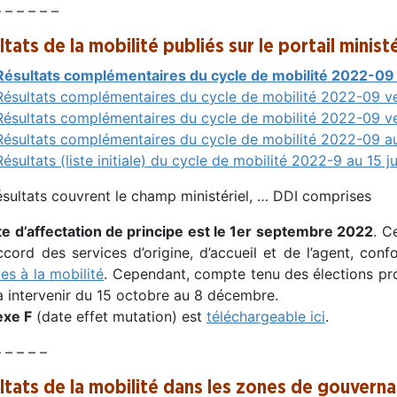
– – – – – –
tats de la mobilité publiés sur le portail ministér
Résultats complémentaires du cycle de mobilité 2022-09
Résultats complémentaires du cycle de mobilité 2022-09 ver
Résultats complémentaires du cycle de mobilité 2022-09 ver
Résultats complémentaires du cycle de mobilité 2022-09 a
Résultats (liste initiale) du cycle de mobilité 2022-9 au 15 
ésultats couvrent le champ ministériel, … DDI comprises
te d’affectation de principe est le 1er septembre 2022
. C
ccord des services d’origine, d’accueil et de l’agent, co
ves à la mobilité
. Cependant, compte tenu des élections pr
a intervenir du 15 octobre au 8 décembre.
exe F
(date effet mutation) est
téléchargeable ici
.
– – – – –
ltats de la mobilité dans les zones de gouvern