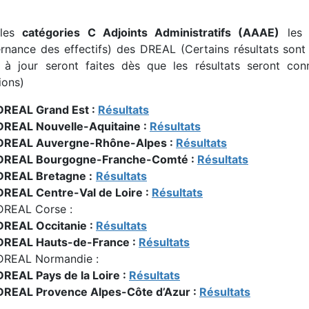
 les
catégories C Adjoints Administratifs (AAAE)
les 
rnance des effectifs) des DREAL (Certains résultats sont 
 à jour seront faites dès que les résultats seront con
ions)
DREAL Grand Est :
Résultats
DREAL Nouvelle-Aquitaine :
Résultats
DREAL Auvergne-Rhône-Alpes :
Résultats
DREAL Bourgogne-Franche-Comté :
Résultats
DREAL Bretagne :
Résultats
DREAL Centre-Val de Loire :
Résultats
DREAL Corse :
DREAL Occitanie :
Résultats
DREAL Hauts-de-France :
Résultats
DREAL Normandie :
DREAL Pays de la Loire :
Résultats
DREAL Provence Alpes-Côte d’Azur :
Résultats