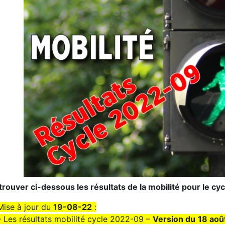
trouver ci-dessous les résultats de la mobilité pour le cy
Mise à jour du
19-08-22
:
– Les résultats mobilité cycle 2022-09 –
Version du
18 aoû