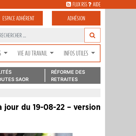
FLUX RSS
AIDE
ESPACE
ADHÉRENT
ADHÉSION
S
VIE AU TRAVAIL
INFOS UTILES
ITÉS
RÉFORME DES
UTES SAOR
RETRAITES
 jour du 19-08-22 – version