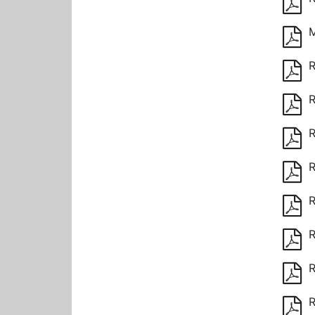
M
R
R
R
R
R
R
R
R