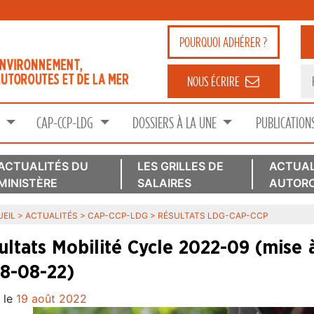
POURQUOI
ADHÉRER ?
NOUS ÉCRIRE
S
CAP-CCP-LDG
DOSSIERS À LA UNE
PUBLICATION
ACTUALITÉS DU
LES GRILLES DE
ACTUAL
MINISTÈRE
SALAIRES
AUTORO
EIL
>
ACTUALITÉS
>
CAP-CCP-LDG
>
RÉSULTATS LDG-CAP-CCP
ultats Mobilité Cycle 2022-09 (mise à
18-08-22)
 le
19 août 2022