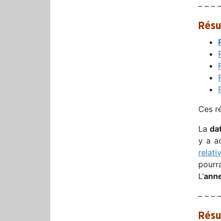
– – – 
Résul
Ces r
La
da
y a a
relati
pourr
L’
ann
– – – 
Résu