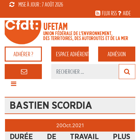
MISE À JOUR : 7 AOÛT 2026
FLUX RSS
AIDE
ADHÉRER ?
ESPACE
ADHÉRENT
ADHÉSION
BASTIEN SCORDIA
20
Oct.
2021
DURÉE DE TRAVAIL PLUS