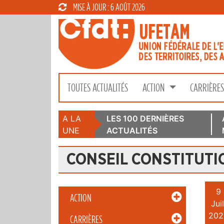
MISE À JOUR : 6 AOÛT 2026
TOUTES ACTUALITÉS
ACTION
CARRIÈRE
A LA
LES 100 DERNIÈRES
UNE
ACTUALITÉS
CONSEIL CONSTITUT
9
ACTION
Juil
202
CARRIÈRES