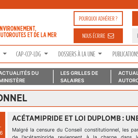
POURQUOI
ADHÉRER ?
NOUS ÉCRIRE
S
CAP-CCP-LDG
DOSSIERS À LA UNE
PUBLICATION
ACTUALITÉS DU
LES GRILLES DE
ACTUAL
MINISTÈRE
SALAIRES
AUTORO
IONNEL
ACÉTAMIPRIDE ET LOI DUPLOMB : UN
.
Malgré la censure du Conseil constitutionnel, les pa
6
de l’acétamipride reviennent à la charge dans l