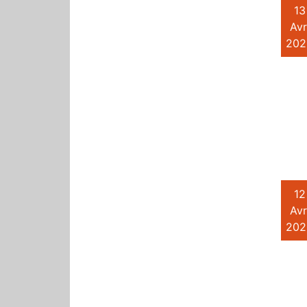
13
Avr
202
12
Avr
202