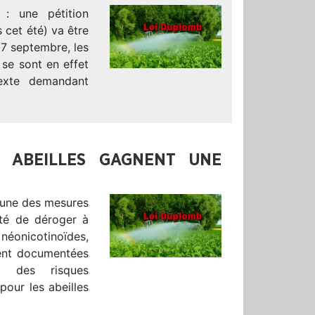
 : une pétition
s cet été) va être
17 septembre, les
se sont en effet
exte demandant
S ABEILLES GAGNENT UNE
l’une des mesures
ité de déroger à
 néonicotinoïdes,
ment documentées
nt des risques
our les abeilles