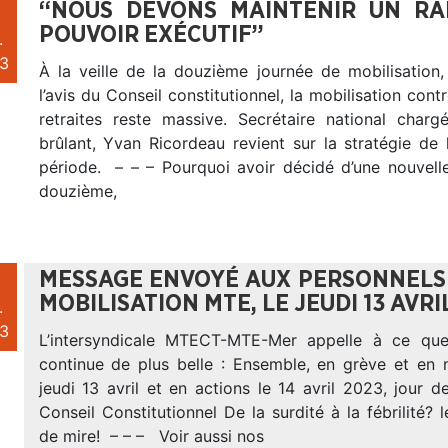
“NOUS DEVONS MAINTENIR UN RA
POUVOIR EXÉCUTIF”
.
3
À la veille de la douzième journée de mobilisation,
l’avis du Conseil constitutionnel, la mobilisation cont
retraites reste massive. Secrétaire national char
brûlant, Yvan Ricordeau revient sur la stratégie de
période. – – – Pourquoi avoir décidé d’une nouvelle
douzième,
MESSAGE ENVOYÉ AUX PERSONNELS 
MOBILISATION MTE, LE JEUDI 13 AVRI
.
3
L’intersyndicale MTECT-MTE-Mer appelle à ce que 
continue de plus belle : Ensemble, en grève et en m
jeudi 13 avril et en actions le 14 avril 2023, jour d
Conseil Constitutionnel De la surdité à la fébrilité? l
de mire! – – – Voir aussi nos