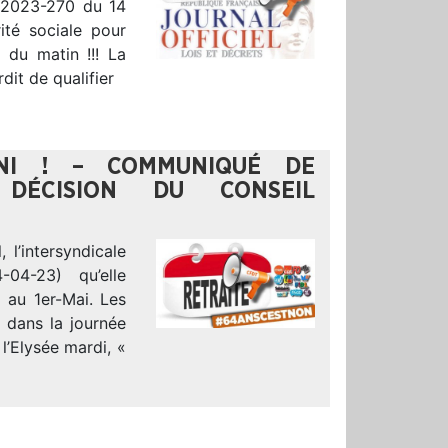
° 2023-270 du 14
ité sociale pour
 du matin !!! La
dit de qualifier
INI ! – COMMUNIQUÉ DE
 DÉCISION DU CONSEIL
 l’intersyndicale
04-23) qu’elle
i au 1er-Mai. Les
t dans la journée
’Elysée mardi, «