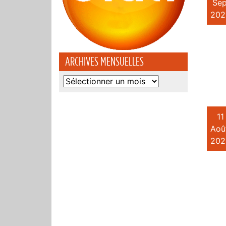
Sep
202
ARCHIVES MENSUELLES
Archives
mensuelles
11
Aoû
202