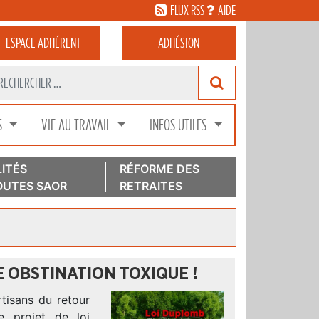
FLUX RSS
AIDE
ESPACE
ADHÉRENT
ADHÉSION
S
VIE AU TRAVAIL
INFOS UTILES
ITÉS
RÉFORME DES
UTES SAOR
RETRAITES
E OBSTINATION TOXIQUE !
rtisans du retour
e projet de loi