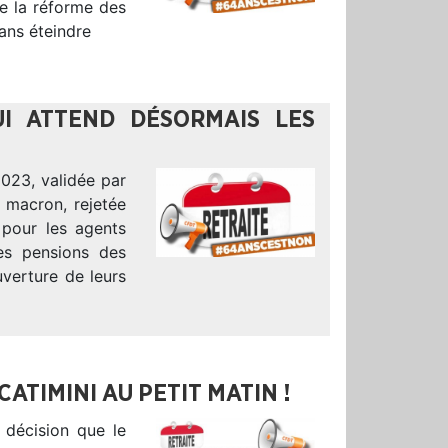
de la réforme des
sans éteindre
UI ATTEND DÉSORMAIS LES
2023, validée par
 macron, rejetée
 pour les agents
es pensions des
uverture de leurs
CATIMINI AU PETIT MATIN !
a décision que le