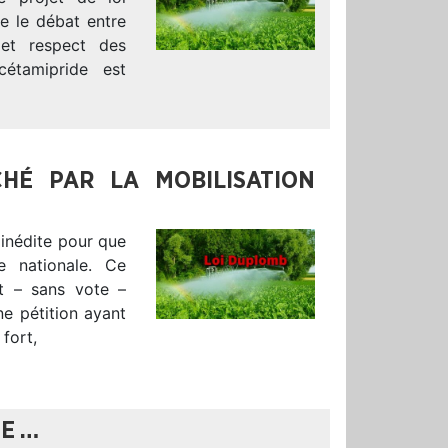
ce le débat entre
 et respect des
acétamipride est
HÉ PAR LA MOBILISATION
 inédite pour que
e nationale. Ce
at – sans vote –
ne pétition ayant
 fort,
UE …