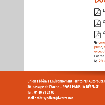
Do
L
Q
Q
coro
prime
,
excepti
Posted
le
29 
Union Fédérale Environnement Territoires Autoroute
30, passage de l’Arche – 92055 PARIS LA DÉFENSE
Tél
: 01 40 81 24 00
Mail
: cfdt.syndicat@i-carre.net