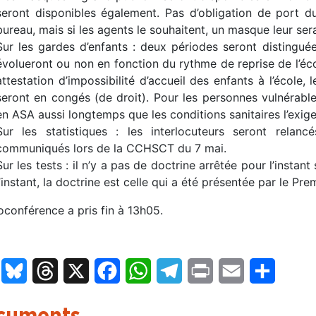
seront disponibles également. Pas d’obligation de port 
bureau, mais si les agents le souhaitent, un masque leur ser
Sur les gardes d’enfants : deux périodes seront distinguées.
évolueront ou non en fonction du rythme de reprise de l’écol
attestation d’impossibilité d’accueil des enfants à l’école,
seront en congés (de droit). Pour les personnes vulnérable
en ASA aussi longtemps que les conditions sanitaires l’exige
Sur les statistiques : les interlocuteurs seront rela
communiqués lors de la CCHSCT du 7 mai.
Sur les tests : il n’y a pas de doctrine arrêtée pour l’instan
l’instant, la doctrine est celle qui a été présentée par le Pre
oconférence a pris fin à 13h05.
LinkedIn
Bluesky
Threads
X
Facebook
WhatsApp
Telegram
Print
Email
Partage