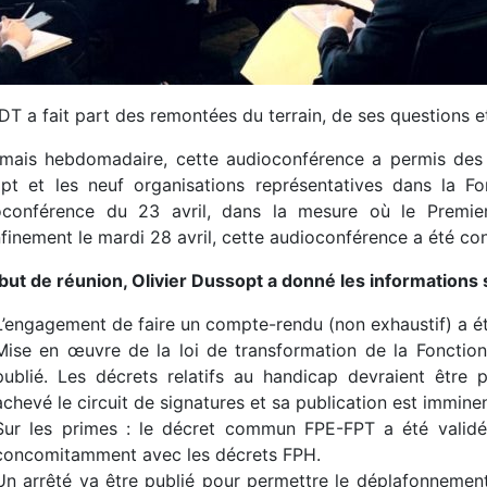
DT a fait part des remontées du terrain, de ses questions 
mais hebdomadaire, cette audioconférence a permis des éc
pt et les neuf organisations représentatives dans la 
ioconférence du 23 avril, dans la mesure où le Premier
finement le mardi 28 avril, cette audioconférence a été con
but de réunion, Olivier Dussopt a donné les informations 
L’engagement de faire un compte-rendu (non exhaustif) a ét
Mise en œuvre de la loi de transformation de la Fonction 
publié. Les décrets relatifs au handicap devraient être p
achevé le circuit de signatures et sa publication est immine
Sur les primes : le décret commun FPE-FPT a été validé e
concomitamment avec les décrets FPH.
Un arrêté va être publié pour permettre le déplafonnemen