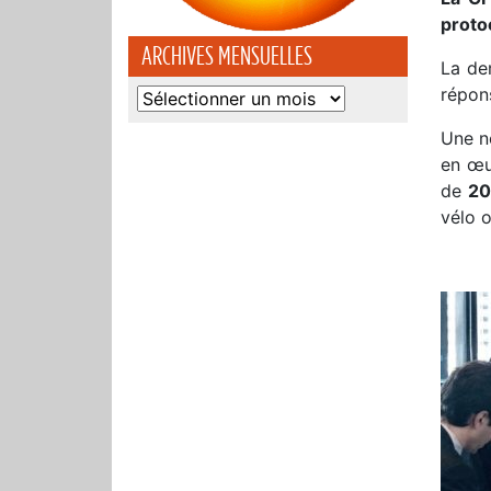
proto
ARCHIVES MENSUELLES
La de
répon
Archives
mensuelles
Une no
en œ
de
20
vélo 