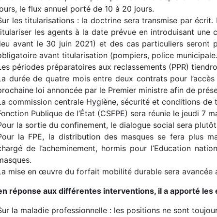
jours, le flux annuel porté de 10 à 20 jours.
Sur les titularisations : la doctrine sera transmise par écri
titulariser les agents à la date prévue en introduisant une
lieu avant le 30 juin 2021) et des cas particuliers seront
obligatoire avant titularisation (pompiers, police municipale
Les périodes préparatoires aux reclassements (PPR) tiendr
La durée de quatre mois entre deux contrats pour l’accès 
prochaine loi annoncée par le Premier ministre afin de prése
La commission centrale Hygiène, sécurité et conditions de 
Fonction Publique de l’État (CSFPE) sera réunie le jeudi 7 ma
Pour la sortie du confinement, le dialogue social sera plutôt 
Pour la FPE, la distribution des masques se fera plus mas
chargé de l’acheminement, hormis pour l’Education nation
masques.
La mise en œuvre du forfait mobilité durable sera avancée a
en réponse aux différentes interventions, il a apporté les
Sur la maladie professionnelle : les positions ne sont toujou