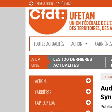
MISE À JOUR : 7 AOÛT 2026
TOUTES ACTUALITÉS
ACTION
CARRIÈRE
A LA
LES 100 DERNIÈRES
UNE
ACTUALITÉS
ACCU
ACTION
Aud
CARRIÈRES
Syn
CAP-CCP-LDG
Publié