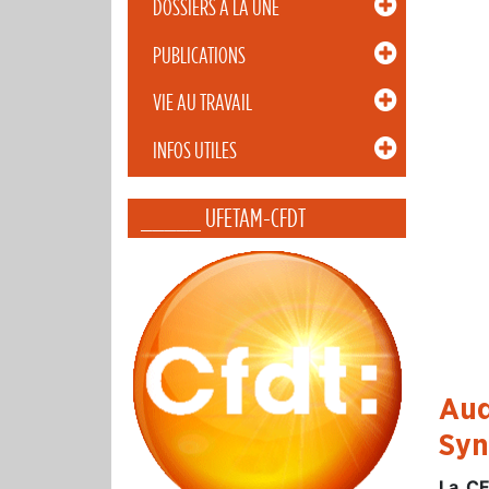
DOSSIERS À LA UNE
PUBLICATIONS
VIE AU TRAVAIL
INFOS UTILES
_____ UFETAM-CFDT
Aud
Syn
La CF