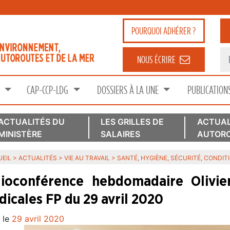
POURQUOI
ADHÉRER ?
NOUS ÉCRIRE
S
CAP-CCP-LDG
DOSSIERS À LA UNE
PUBLICATION
ACTUALITÉS DU
LES GRILLES DE
ACTUAL
MINISTÈRE
SALAIRES
AUTORO
EIL
>
ACTUALITÉS
>
VIE AU TRAVAIL
>
SANTÉ, HYGIÈNE, SÉCURITÉ, CONDIT
ioconférence hebdomadaire Olivie
dicales FP du 29 avril 2020
 le
29 avril 2020