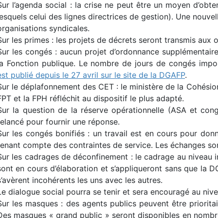
Sur l’agenda social : la crise ne peut être un moyen d’obt
lesquels celui des lignes directrices de gestion). Une nouv
organisations syndicales.
Sur les primes : les projets de décrets seront transmis aux 
Sur les congés : aucun projet d’ordonnance supplémentaire 
la Fonction publique. Le nombre de jours de congés impo
est publié depuis le 27 avril sur le site de la DGAFP
.
Sur le déplafonnement des CET : le ministère de la Cohésion 
FPT et la FPH réfléchit au dispositif le plus adapté.
Sur la question de la réserve opérationnelle (ASA et congé
relancé pour fournir une réponse.
Sur les congés bonifiés : un travail est en cours pour donn
tenant compte des contraintes de service. Les échanges sont
Sur les cadrages de déconfinement : le cadrage au niveau int
sont en cours d’élaboration et s’appliqueront sans que la DG
s’avèrent incohérents les uns avec les autres.
Le dialogue social pourra se tenir et sera encouragé au nive
Sur les masques : des agents publics peuvent être priorita
Des masques « grand public » seront disponibles en nombr