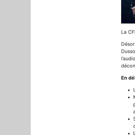
La CF
Désor
Dusso
l’aud
décon
En dé