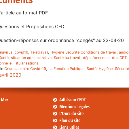
cuments
'article au format PDF
uestions et Propositions CFDT
uestion-réponses sur ordonnance "congés" au 23-04-20
navirus
,
covid19
,
Télétravail
,
Hygiène Sécurité Conditions de travail
,
audio
Santé
,
situation administrative
,
Santé au travail
,
déplafonnement des CET
,
onnelle
,
Titularisations
 in
Crise sanitaire Covid-19
,
La Fonction Publique
,
Santé, Hygiène, Sécurité
avril 2020
s Mer
Adhésion CFDT
Mentions légales
L’Ours du site
Plan du site
Liens utiles