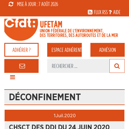
MISE À JOUR : 7 AOÛT 2026
FLUX RSS
AIDE
ADHÉRER ?
ESPACE
ADHÉRENT
ADHÉSION
DÉCONFINEMENT
1
Juil.
2020
CHSCT DES DDI DU 24 JUIN 2020