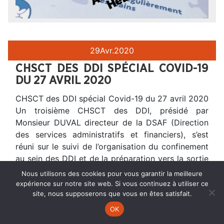
29
Avr.
2020
CHSCT DES DDI SPÉCIAL COVID-19
DU 27 AVRIL 2020
CHSCT des DDI spécial Covid-19 du 27 avril 2020
Un troisième CHSCT des DDI, présidé par
Monsieur DUVAL directeur de la DSAF (Direction
des services administratifs et financiers), s’est
réuni sur le suivi de l’organisation du confinement
au sein des DDI et de la préparation vers la sortie
du confinement progressif, à compter du 11
Nous utilisons des cookies pour vous garantir la meilleure
expérience sur notre site web. Si vous continuez à utiliser ce
site, nous supposerons que vous en êtes satisfait.
OK