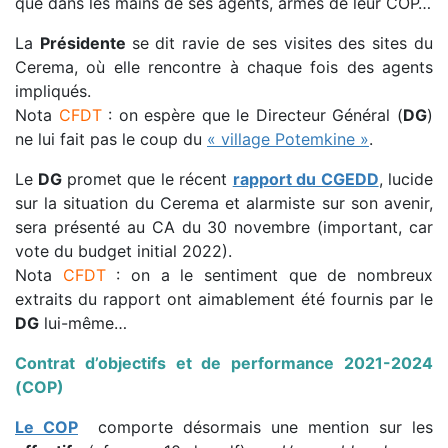
que dans les mains de ses agents, armés de leur COP…
La
Présidente
se dit ravie de ses visites des sites du
Cerema, où elle rencontre à chaque fois des agents
impliqués.
Nota
CFDT
: on espère que le Directeur Général (
DG
)
ne lui fait pas le coup du
« village Potemkine »
.
Le
DG
promet que le récent
rapport du CGEDD
, lucide
sur la situation du Cerema et alarmiste sur son avenir,
sera présenté au CA du 30 novembre (important, car
vote du budget initial 2022).
Nota
CFDT
: on a le sentiment que de nombreux
extraits du rapport ont aimablement été fournis par le
DG
lui-même…
Contrat d’objectifs et de performance 2021-2024
(COP)
Le COP
comporte désormais une mention sur les