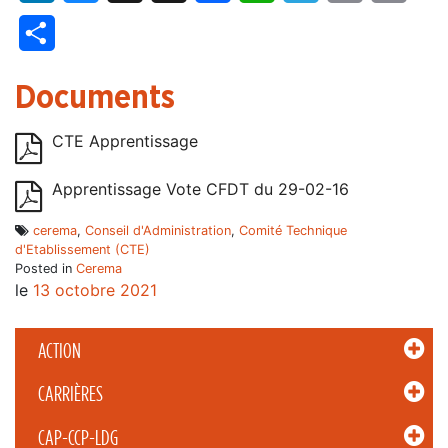
Partager
Documents
CTE Apprentissage
Apprentissage Vote CFDT du 29-02-16
cerema
,
Conseil d'Administration
,
Comité Technique
d'Etablissement (CTE)
Posted in
Cerema
le
13 octobre 2021
ACTION
CARRIÈRES
CAP-CCP-LDG