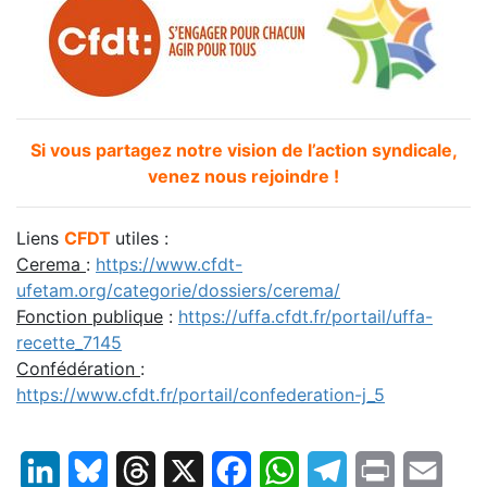
Si vous partagez notre vision de l’action syndicale,
venez nous rejoindre !
Liens
CFDT
utiles :
Cerema
:
https://www.cfdt-
ufetam.org/categorie/dossiers/cerema/
Fonction publique
:
https://uffa.cfdt.fr/portail/uffa-
recette_7145
Confédération
:
https://www.cfdt.fr/portail/confederation-j_5
LinkedIn
Bluesky
Threads
X
Facebook
WhatsApp
Telegram
Print
Email