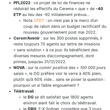
PFL2022
: ce projet de loi de finances ne
réduirait les effectifs du Cerema « que » de
-40
ETP
au lieu des -92 initialement prévus…
Nota
CFDT
: on n’est pas à la merci d’un
coup de rabot dans un budget rectificatif du
nouveau gouvernement post mai 2022.
Cerem’Avenir
: sur les 300 postes supprimés, il
reste toujours 70 agents sur lettre de missions
« sans solution » à ce jour. Ils bénéficient des
diverses mesures d’accompagnement, dont
primes, jusqu’au 31/12/2022.
NOVA
: sur la
comm’ positive
des
« 100 000 jours
saisis »
, le DG préfère voir le verre à 40% plein,
plutôt qu’à 60% vide… sans se poser la question :
pourquoi un si faible engouement ?
Télétravail
:
le
DG
se dit satisfait que 1800 agents
environ aient fait le choix du télétravail.
le
DRH
, F-X Soltner, considère que 3 jours