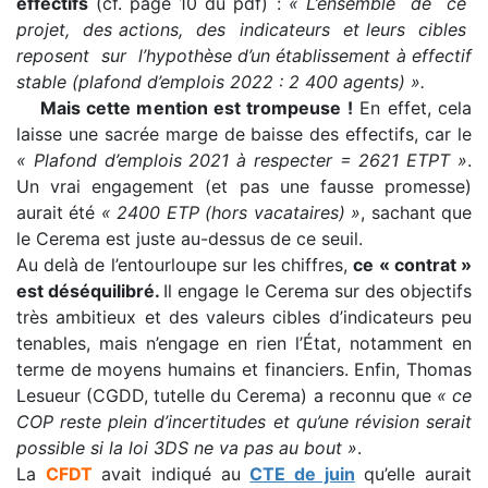
effectifs
(cf. page 10 du pdf) :
« L’ensemble de ce
projet, des actions, des indicateurs et leurs cibles
reposent sur l’hypothèse d’un établissement à effectif
stable (plafond d’emplois 2022 : 2 400 agents) ».
Mais cette mention est trompeuse !
En effet, cela
laisse une sacrée marge de baisse des effectifs, car le
« Plafond d’emplois 2021 à respecter = 2621 ETPT »
.
Un vrai engagement (et pas une fausse promesse)
aurait été
« 2400 ETP (hors vacataires) »
, sachant que
le Cerema est juste au-dessus de ce seuil.
Au delà de l’entourloupe sur les chiffres,
ce « contrat »
est déséquilibré.
Il engage le Cerema sur des objectifs
très ambitieux et des valeurs cibles d’indicateurs peu
tenables, mais n’engage en rien l’État, notamment en
terme de moyens humains et financiers. Enfin, Thomas
Lesueur (CGDD, tutelle du Cerema) a reconnu que
« ce
COP reste plein d’incertitudes et qu’une révision serait
possible si la loi 3DS ne va pas au bout »
.
La
CFDT
avait indiqué au
CTE de juin
qu’elle aurait