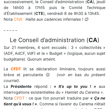
successivement, le Conseil d’administration (
CA
), jeudi
de 14h00 à 17h15 puis le Comité Technique
d’Établissement (
CTE
), vendredi 8 de 9h30 à 13h45.
Nota
Cfdt:
Halte aux cadences infernales !
😉
_ _ _ _ _
Le Conseil d’administration (
CA
)
Sur 21 membres, 4 sont excusés : 3 « collectivités »
(ADF, AdCF, VdF) et le « Budget » (logique, aucun sujet
budgétaire). Quorum atteint.
La
CFDT
lit sa déclaration liminaire, toujours aussi
brève et percutante
😉
(voir en bas du présent
courriel)
.
La
Présidente
répond
: « It’s up to you ! »
aux
interrogations existentielles du
« Hamlet du Cerema »
.
Nota
CFDT
: ce que l’on pourrait traduire par
« Ça ne
tient qu’à vous ! »
. Comme si l’avenir du Cerema n’était