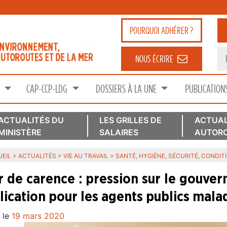
POURQUOI
ADHÉRER ?
NOUS ÉCRIRE
S
CAP-CCP-LDG
DOSSIERS À LA UNE
PUBLICATION
ACTUALITÉS DU
LES GRILLES DE
ACTUAL
MINISTÈRE
SALAIRES
AUTORO
EIL
>
ACTUALITÉS
>
VIE AU TRAVAIL
>
SANTÉ, HYGIÈNE, SÉCURITÉ, CONDIT
r de carence : pression sur le gouv
lication pour les agents publics mala
 le
19 mars 2020