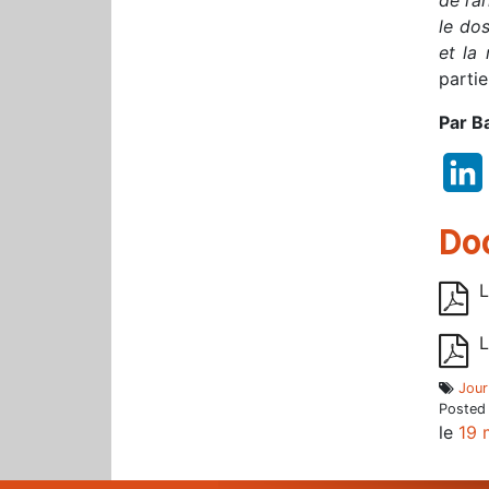
le dos
et la 
parti
Par B
Do
L
L
Jour
Posted
le
19 