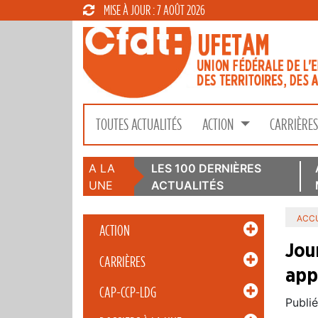
MISE À JOUR : 7 AOÛT 2026
TOUTES ACTUALITÉS
ACTION
CARRIÈRE
A LA
LES 100 DERNIÈRES
UNE
ACTUALITÉS
ACCU
ACTION
Jou
CARRIÈRES
app
CAP-CCP-LDG
Publié