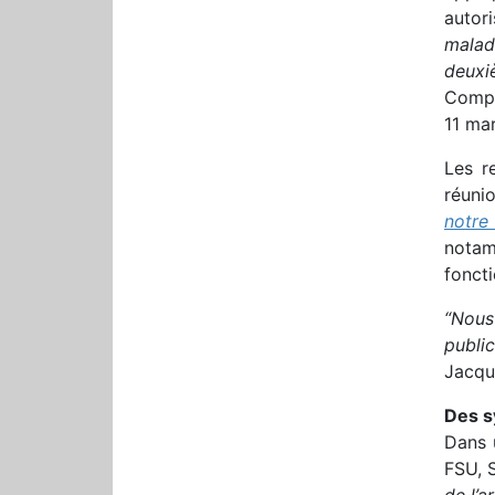
autor
malad
deuxi
Compt
11 mar
Les r
réuni
notre 
notam
foncti
“Nous
publi
Jacquo
Des s
Dans 
FSU, 
de l’a