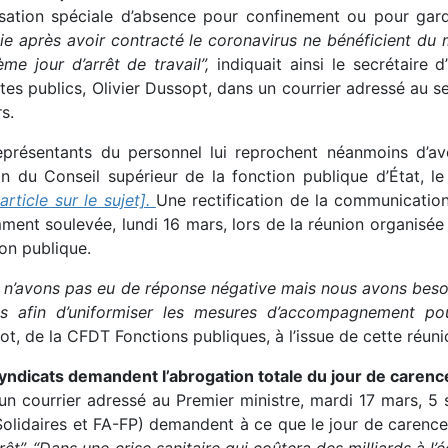
isation spéciale d’absence pour confinement ou pour gar
ie après avoir contracté le coronavirus ne bénéficient du m
ème jour d’arrêt de travail”,
indiquait ainsi le secrétaire 
es publics, Olivier Dussopt, dans un courrier adressé au se
s.
eprésentants du personnel lui reprochent néanmoins d’avoi
on du Conseil supérieur de la fonction publique d’État, l
article sur le sujet].
Une rectification de la communicatio
ment soulevée, lundi 16 mars, lors de la réunion organisée
on publique.
 n’avons pas eu de réponse négative mais nous avons besoi
cs afin d’uniformiser les mesures d’accompagnement po
t, de la CFDT Fonctions publiques, à l’issue de cette réuni
yndicats demandent l’abrogation totale du jour de caren
un courrier adressé au Premier ministre, mardi 17 mars, 5 
Solidaires et FA-FP) demandent à ce que le jour de carenc
rrêt”. “Dans une crise sanitaire qui coûtera des milliards à l