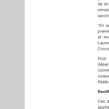
de lo
minist
savoir
“En a
prenne
et ho
Laure
Coord
Pour 
dépar
commu
rurau
Fédér
Recti
Ces d
appli