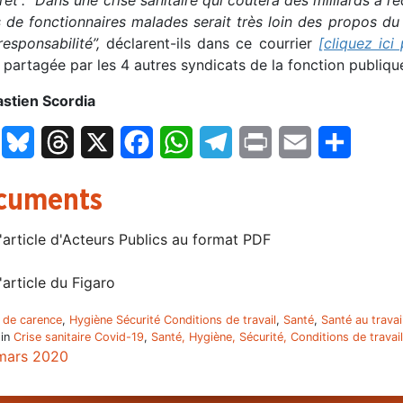
 de fonctionnaires malades serait très loin des propos du 
responsabilité”,
déclarent-ils dans ce courrier
[cliquez ici
e partagée par les 4 autres syndicats de la fonction publi
astien Scordia
LinkedIn
Bluesky
Threads
X
Facebook
WhatsApp
Telegram
Print
Email
Partage
cuments
'article d'Acteurs Publics au format PDF
'article du Figaro
 de carence
,
Hygiène Sécurité Conditions de travail
,
Santé
,
Santé au travai
 in
Crise sanitaire Covid-19
,
Santé, Hygiène, Sécurité, Conditions de travail
mars 2020