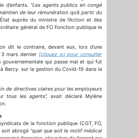
de d’enfants.
“Les agents publics en congé
aintien de leur rémunération qu’à partir du
d’État auprès du ministre de l’Action et des
crétaire général de FO Fonction publique le
r dit le contraire, devant eux, lors d’une
e 3 mars dernier
[cliquez ici pour consulter
n gouvernementale qui passe mal et qui fut
 à Bercy sur la gestion du Covid-19 dans la
n de directives claires pour les employeurs
ur tous les agents”,
avait déclaré Mylène
on.
ce
syndicats de la fonction publique (CGT, FO,
e soit abrogé
“quel que soit le motif médical
’économie française, récupérer de l’argent sur