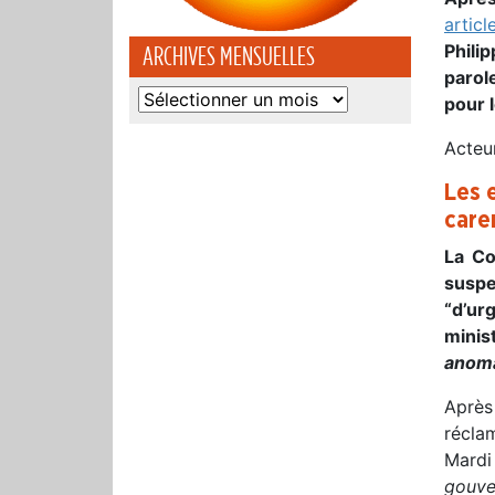
artic
Phili
ARCHIVES MENSUELLES
parol
Archives
pour 
mensuelles
Acteur
Les 
care
La Co
suspe
“d’ur
minis
anoma
Après 
récla
Mardi
gouve