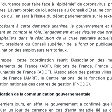
i “d’urgence pour faire face à l’épidémie” de coronavirus, 
res. L’avant-projet de loi, adressé au Conseil d’État, ne co
 ce qu’il en sera à l’issue du débat parlementaire sur le text
ccédant à cette demande unanime, le gouvernement et le
nt en compte le rôle, l’engagement et les risques que pren
spitaliers dans la résolution de la crise sanitaire actuell
nt, président du Conseil supérieur de la fonction publique
ination des employeurs territoriaux.
rappel, cette coordination réunit l’Association des 
tements de France (ADF), Régions de France, France ur
nautés de France (ADCF), l’Association des petites villes
x de France (AMRF), le Centre national de la fonction pub
ation nationale des centres de gestion (FNCDG).
fication de la communication gouvernementale
erniers jours, en effet, le gouvernement a confirmé que l
quer un jour de carence en cas d’arrêt maladie lié au c