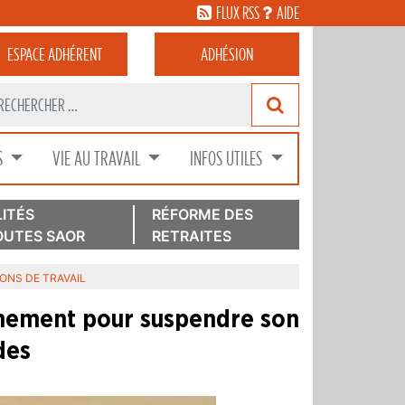
FLUX RSS
AIDE
ESPACE
ADHÉRENT
ADHÉSION
S
VIE AU TRAVAIL
INFOS UTILES
ITÉS
RÉFORME DES
UTES SAOR
RETRAITES
IONS DE TRAVAIL
ernement pour suspendre son
des