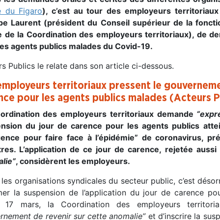
le du Figaro
), c’est au tour des employeurs territoriau
ppe Laurent (président du Conseil supérieur de la foncti
e de la Coordination des employeurs territoriaux), de 
les agents publics malades du Covid-19.
s Publics le relate dans son article ci-dessous.
employeurs territoriaux pressent le gouverneme
nce pour les agents publics malades (Acteurs P
ordination des employeurs territoriaux demande
“expr
nsion du jour de carence pour les agents publics attei
gence pour faire face à l’épidémie” de coronavirus, p
tres. L’application de ce jour de carence, rejetée aussi
lie”
, considèrent les employeurs.
les organisations syndicales du secteur public, c’est déso
mer la suspension de l’application du jour de carence pou
 17 mars, la Coordination des employeurs territo
rnement de revenir sur cette anomalie”
et d’inscrire la sus