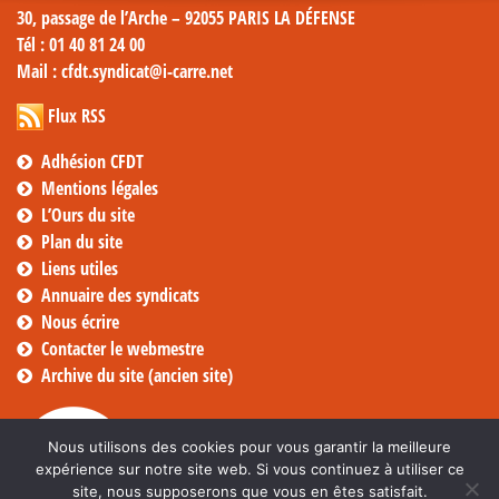
30, passage de l’Arche – 92055 PARIS LA DÉFENSE
Tél
: 01 40 81 24 00
Mail
: cfdt.syndicat@i-carre.net
Flux RSS
Adhésion CFDT
Mentions légales
L’Ours du site
Plan du site
Liens utiles
Annuaire des syndicats
Nous écrire
Contacter le webmestre
Archive du site (ancien site)
Nous utilisons des cookies pour vous garantir la meilleure
expérience sur notre site web. Si vous continuez à utiliser ce
site, nous supposerons que vous en êtes satisfait.