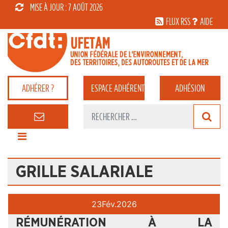
MISE À JOUR : 7 AOÛT 2026
FLUX RSS
AIDE
ADHÉRER ?
ESPACE
ADHÉRENT
ADHÉSION
GRILLE SALARIALE
23
Fév.
2026
RÉMUNÉRATION À LA