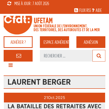
MISE À JOUR : 7 AOÛT 2026
FLUX RSS
AIDE
ADHÉRER ?
ESPACE
ADHÉRENT
ADHÉSION
LAURENT BERGER
21
Oct.
2025
LA BATAILLE DES RETRAITES AVEC