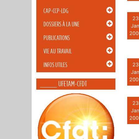
CAP-CCP-LDG
23
DOSSIERS À LA UNE
Jan
200
PUBLICATIONS
VIE AU TRAVAIL
INFOS UTILES
23
Jan
200
_____ UFETAM-CFDT
23
Jan
200