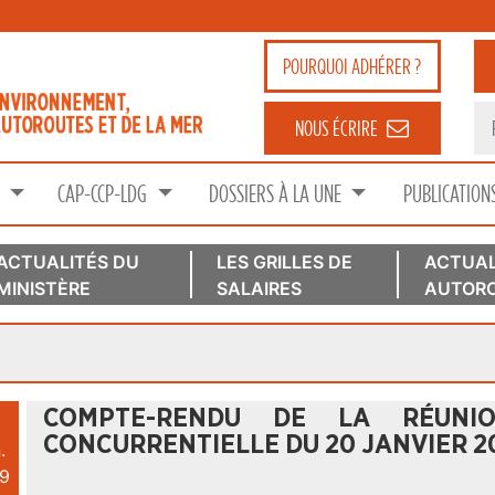
POURQUOI
ADHÉRER ?
NOUS ÉCRIRE
S
CAP-CCP-LDG
DOSSIERS À LA UNE
PUBLICATION
ACTUALITÉS DU
LES GRILLES DE
ACTUAL
MINISTÈRE
SALAIRES
AUTORO
COMPTE-RENDU DE LA RÉUNIO
CONCURRENTIELLE DU 20 JANVIER 2
.
9