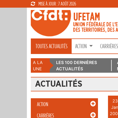
MISE À JOUR : 7 AOÛT 2026
TOUTES ACTUALITÉS
ACTION
CARRIÈRE
A LA
LES 100 DERNIÈRES
UNE
ACTUALITÉS
ACTUALITÉS
23
ACTION
Jan
200
CARRIÈRES