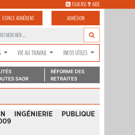
FLUX RSS
AIDE
ESPACE
ADHÉRENT
ADHÉSION
S
VIE AU TRAVAIL
INFOS UTILES
ITÉS
RÉFORME DES
UTES SAOR
RETRAITES
N INGÉNIERIE PUBLIQUE
009