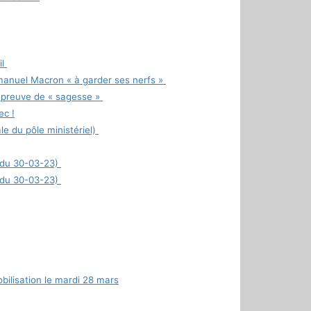
il
manuel Macron « à garder ses nerfs »
e preuve de « sagesse »
ec !
ale du pôle ministériel)
r du 30-03-23)
r du 30-03-23)
ilisation le mardi 28 mars