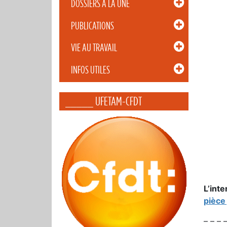
DOSSIERS À LA UNE
PUBLICATIONS
VIE AU TRAVAIL
INFOS UTILES
_____ UFETAM-CFDT
L’int
pièce 
– – – 