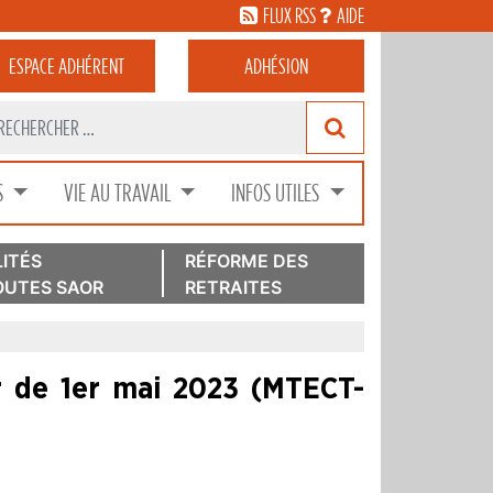
FLUX RSS
AIDE
ESPACE
ADHÉRENT
ADHÉSION
S
VIE AU TRAVAIL
INFOS UTILES
ITÉS
RÉFORME DES
UTES SAOR
RETRAITES
ir de 1er mai 2023 (MTECT-