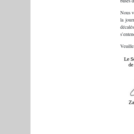
bases d
Nous vo
la jour
décalés
s’enten
Veuille