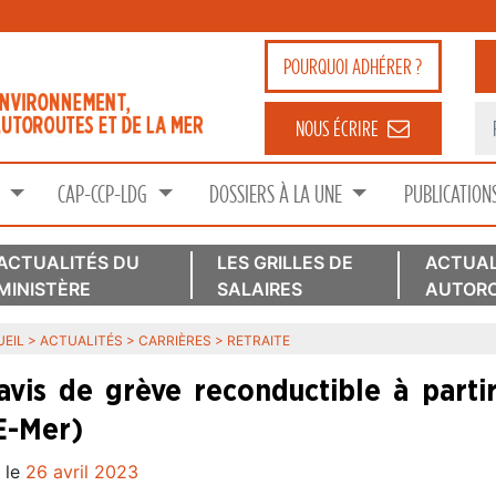
POURQUOI
ADHÉRER ?
NOUS ÉCRIRE
S
CAP-CCP-LDG
DOSSIERS À LA UNE
PUBLICATION
ACTUALITÉS DU
LES GRILLES DE
ACTUAL
MINISTÈRE
SALAIRES
AUTORO
EIL
>
ACTUALITÉS
>
CARRIÈRES
>
RETRAITE
avis de grève reconductible à part
-Mer)
 le
26 avril 2023