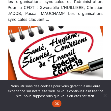
les organisations syndicales et l’administration.
Pour la CFDT : Gwenaëlle L’HUILLIERE, Christian
JACOB, Pascal MAUCHAMP Les organisations
syndicales claquent …
Nous utilisons des cookies pour vous garantir la meilleure
expérience sur notre site web. Si vous continuez à utiliser ce
31
Mar.
2020
site, nous supposerons que vous en êtes satisfait.
OK
LES DEUX ORDONNANCES