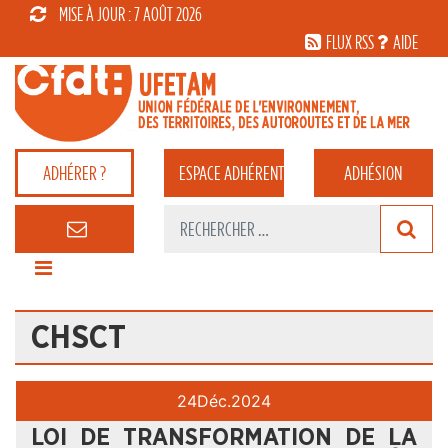
MISE À JOUR : 7 AOÛT 2026
FLUX RSS
AIDE
ADHÉRER ?
ESPACE
ADHÉRENT
ADHÉSION
CHSCT
24
Déc.
2024
LOI DE TRANSFORMATION DE LA